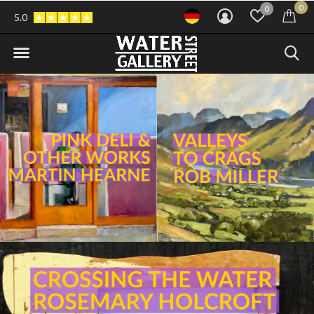
0
0
5.0