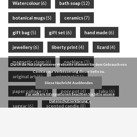
Watercolour
(6)
bath soap
(12)
botanical mugs
(5)
ceramics
(7)
gift bag
(5)
gift set
(6)
hand made
(6)
jewellery
(6)
liberty print
(4)
lizard
(4)
magnetic clasp
(6)
necklace
(3)
Durch die Nutzung unserer Webseite stimmen Sie dem Gebrauch von
Cookies zur Verbesserung dieser Seite zu.
original art
(6)
origninal
(11)
Diese Nachricht Ausblenden
paper collage
(7)
posy pot
(4)
raku
(6)
Für weitere Informationen beachten Sie bitte unsere
Datenschutzerklärung. »
saggar
(6)
scented candle
(8)
scented soap
(12)
semi-precious
(9)
shea butter
(9)
silk scarf
(6)
silver
(4)