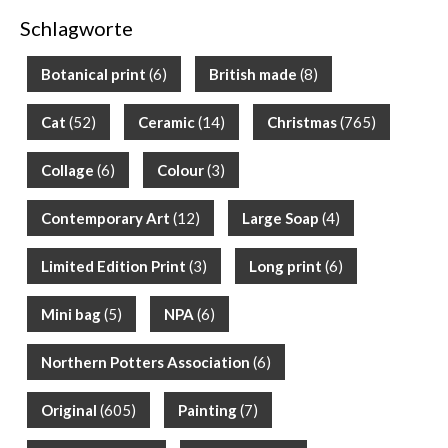
Schlagworte
Botanical print
(6)
British made
(8)
Cat
(52)
Ceramic
(14)
Christmas
(765)
Collage
(6)
Colour
(3)
Contemporary Art
(12)
Large Soap
(4)
Limited Edition Print
(3)
Long print
(6)
Mini bag
(5)
NPA
(6)
Northern Potters Association
(6)
Original
(605)
Painting
(7)