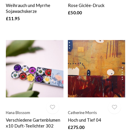
Weihrauch und Myrrhe
Rose Giclée-Druck
Sojawachskerze
£50.00
£11.95
Hana Blossom
Catherine Morris
Verschiedene Gartenblumen
Hoch und Tief 04
x10 Duft-Teelichter 302
£275.00