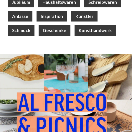
Jubiläum
Haushaltswaren
Schreibwaren
Anlässe
Inspiration
Künstler
Schmuck
Geschenke
Kunsthandwerk