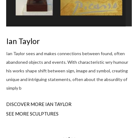
L
Ian Taylor
My 
s
Ian Taylor sees and makes connections between found, often
I g
abandoned objects and events. With characteristic wry humour
up 
f
his works shape shift between sign, image and symbol, creating
rou
unique and intriguing statements, often about the absurdity of
simply b
DI
DISCOVER MORE IAN TAYLOR
SEE MORE SCULPTURES