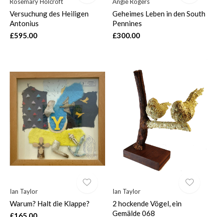
Rosemary Holcroft
Angie Rogers
Versuchung des Heiligen
Geheimes Leben in den South
Antonius
Pennines
£595.00
£300.00
Ian Taylor
Ian Taylor
Warum? Halt die Klappe?
2 hockende Vögel, ein
Gemälde 068
£165.00