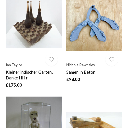
Ian Taylor
Nichola Rawnsley
Kleiner indischer Garten,
Samen in Beton
Danke HH r
£98.00
£175.00