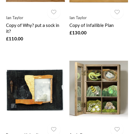
Ian Taylor
Ian Taylor
Copy of Why? put a sock in
Copy of Infallible Plan
it?
£130.00
£110.00