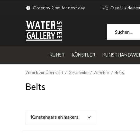
Order by 2 pm for next day
Free UK delive
KUNST
KÜNSTLER
KUNSTHANDWE
Zurück zur Übersicht
Geschenke
Zubehör
Belts
Belts
Kuns
tenaars en makers