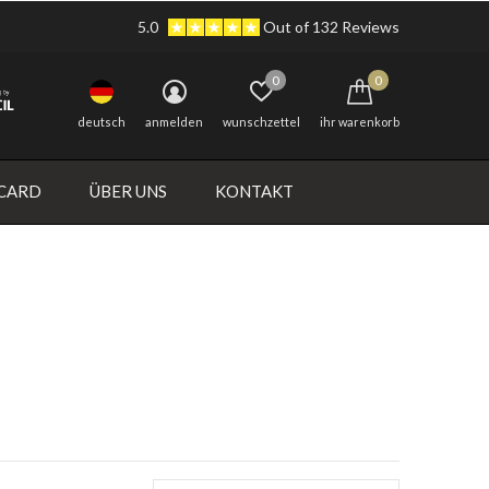
5.0
Out of 132 Reviews
0
0
deutsch
anmelden
wunschzettel
ihr warenkorb
 CARD
ÜBER UNS
KONTAKT