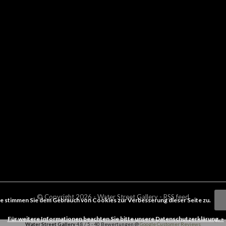
© Copyright
2026
- Water Street
Gallery
-
RSS feed
e stimmen Sie dem Gebrauch von Cookies zur Verbesserung dieser Seite zu.
Für weitere Informationen beachten Sie bitte unsere Datenschutzerklärung. »
Water Street Gallery
4.8
/
5
-
40
Bewertungen @
Google Customer Reviews