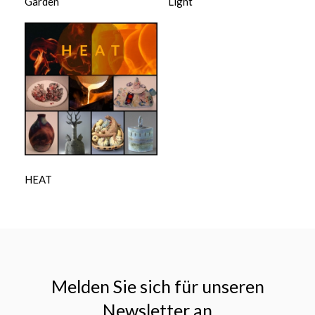
Garden
Light
$
HEAT
Melden Sie sich für unseren
Newsletter an