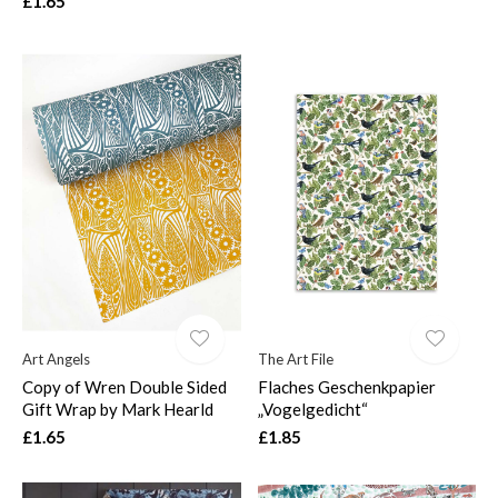
£1.65
Art Angels
The Art File
Copy of Wren Double Sided
Flaches Geschenkpapier
Gift Wrap by Mark Hearld
„Vogelgedicht“
£1.65
£1.85