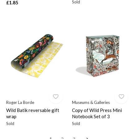
Sold
£1.85
Roger La Borde
Museums & Galleries
Wild Batik reversable gift
Copy of Wild Press Mini
wrap
Notebook Set of 3
Sold
Sold
1
2
3