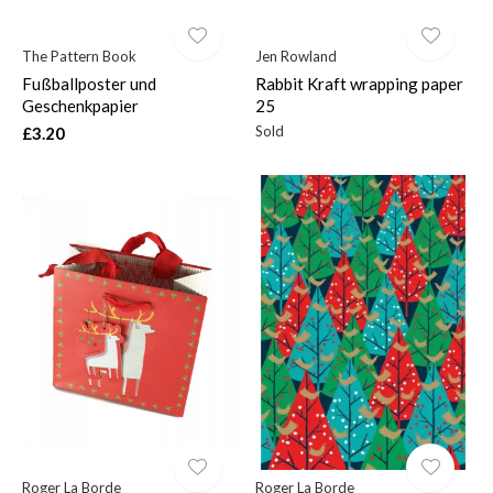
The Pattern Book
Jen Rowland
Fußballposter und
Rabbit Kraft wrapping paper
Geschenkpapier
25
Sold
£3.20
Roger La Borde
Roger La Borde