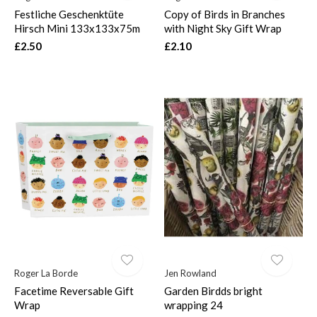
Festliche Geschenktüte
Copy of Birds in Branches
Hirsch Mini 133x133x75m
with Night Sky Gift Wrap
£2.50
£2.10
Roger La Borde
Jen Rowland
Facetime Reversable Gift
Garden Birdds bright
Wrap
wrapping 24