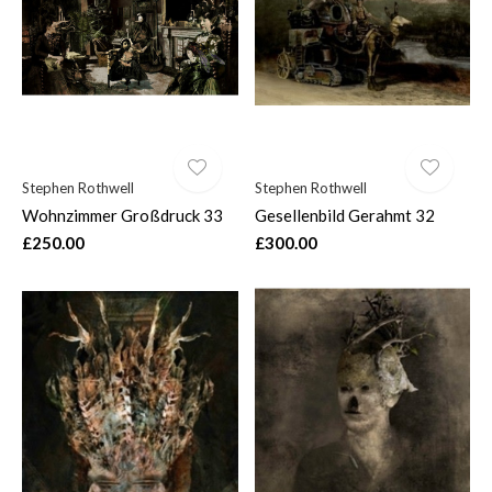
$
Stephen Rothwell
Stephen Rothwell
Wohnzimmer Großdruck 33
Gesellenbild Gerahmt 32
£250.00
£300.00