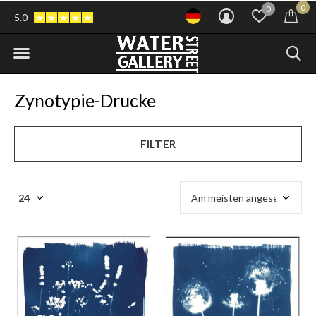
0
0
5.0
Zynotypie-Drucke
FILTER