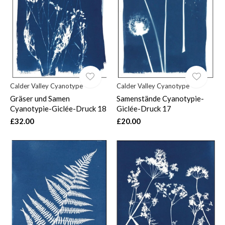
$
Calder Valley Cyanotype
Calder Valley Cyanotype
Gräser und Samen
Samenstände Cyanotypie-
Cyanotypie-Giclée-Druck 18
Giclée-Druck 17
£32.00
£20.00