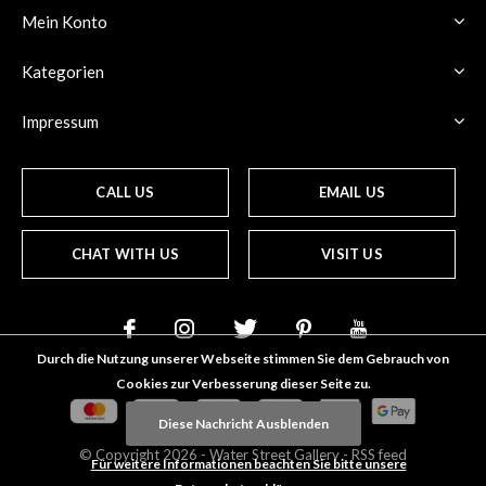
Mein Konto
Kategorien
Impressum
CALL US
EMAIL US
CHAT WITH US
VISIT US
Durch die Nutzung unserer Webseite stimmen Sie dem Gebrauch von
Cookies zur Verbesserung dieser Seite zu.
Diese Nachricht Ausblenden
© Copyright
2026
- Water Street
Gallery
-
RSS feed
Für weitere Informationen beachten Sie bitte unsere