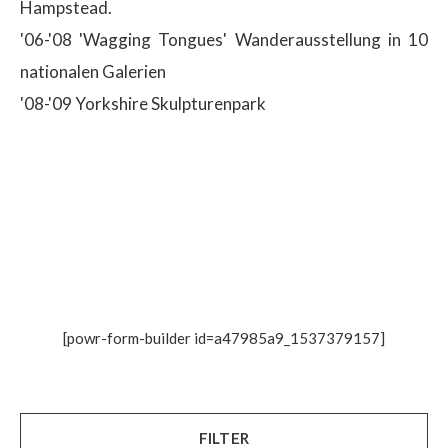
Hampstead.
'06-'08 'Wagging Tongues' Wanderausstellung in 10
nationalen Galerien
'08-'09 Yorkshire Skulpturenpark
[powr-form-builder id=a47985a9_1537379157]
FILTER