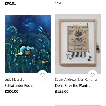
Sold
£90.01
Judy Musselle
Ebony Andrews & Ian C. Taylor
Schlafender Fuchs
Don't Envy the Pianist
£200.00
£155.00