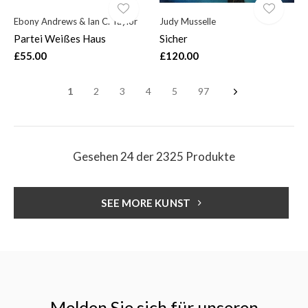
Ebony Andrews & Ian C. Taylor
Judy Musselle
Partei Weißes Haus
Sicher
£55.00
£120.00
1
2
3
4
5
97
Gesehen 24 der 2325 Produkte
SEE MORE KUNST
Melden Sie sich für unseren