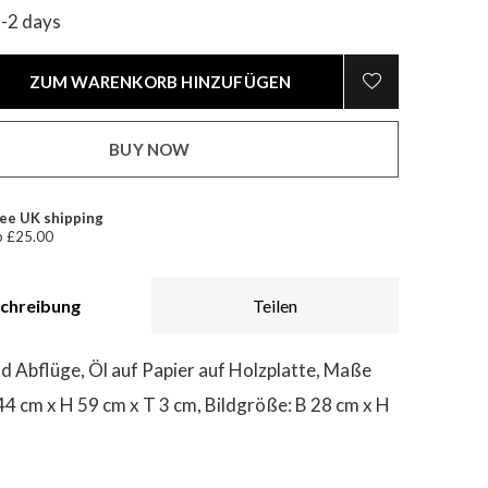
1-2 days
ZUM WARENKORB HINZUFÜGEN
BUY NOW
ee UK shipping
 £25.00
chreibung
Teilen
d Abflüge, Öl auf Papier auf Holzplatte, Maße
44 cm x H 59 cm x T 3 cm, Bildgröße: B 28 cm x H