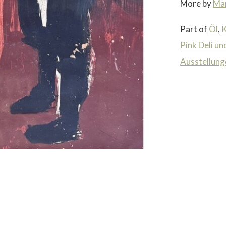
More by
Mar
Part of
Öl
,
K
Pink Deli u
Ausstellung