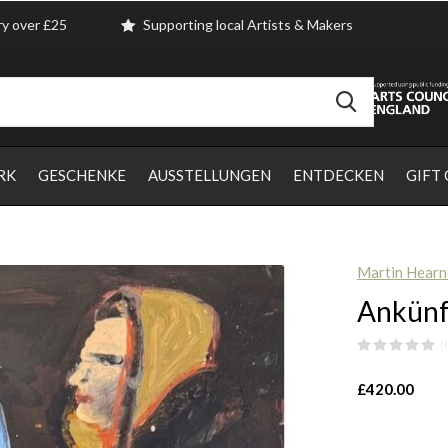
ry over £25
Supporting local Artists & Makers
RK
GESCHENKE
AUSSTELLUNGEN
ENTDECKEN
GIFT
Martin Hearn
Ankünf
(
£420.00