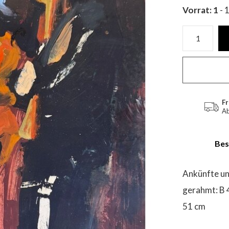
Vorrat: 1
- 
Fr
Ab
Bes
Ankünfte un
gerahmt: B 
51 cm