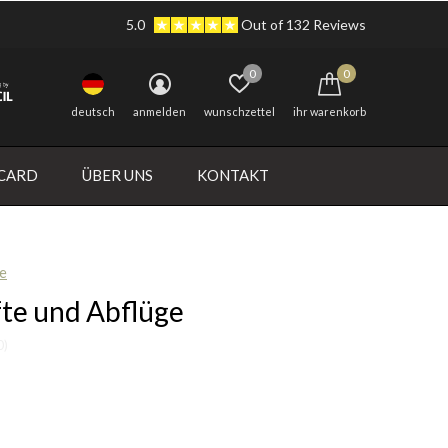
5.0
Out of 132 Reviews
0
0
deutsch
anmelden
wunschzettel
ihr warenkorb
 CARD
ÜBER UNS
KONTAKT
e
te und Abflüge
0)