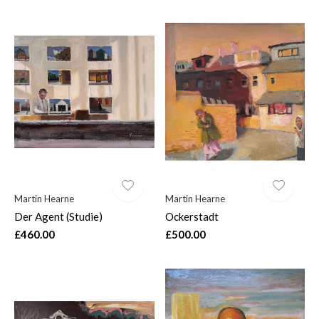
Martin Hearne
Martin Hearne
Der Agent (Studie)
Ockerstadt
£460.00
£500.00