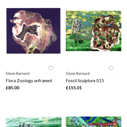
Glynn Barnard
Glynn Barnard
Flora Zoology unframed
Fossil Sculpture 015
£85.00
£155.01