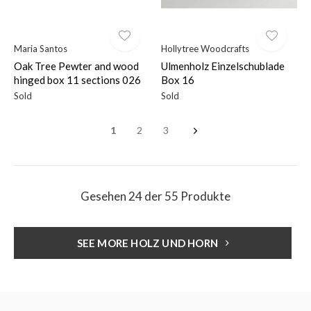
Maria Santos
Hollytree Woodcrafts
Oak Tree Pewter and wood
Ulmenholz Einzelschublade
hinged box 11 sections 026
Box 16
Sold
Sold
1
2
3
Gesehen 24 der 55 Produkte
SEE MORE HOLZ UND HORN