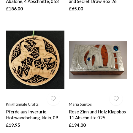
Abalone, 4 Abschnitte, 053
and Secret Draw Box 26
£186.00
£65.00
Knightingale Crafts
Maria Santos
Pferde aus Inverurie,
Rose Zinn und Holz Klappbox
Holzwandbehang, klein, 09
11 Abschnitte 025
£19.95
£194.00