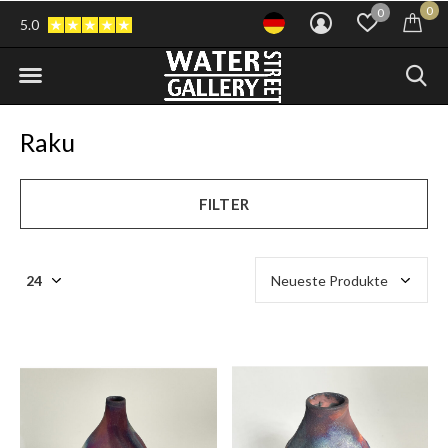
0
0
5.0
Raku
FILTER