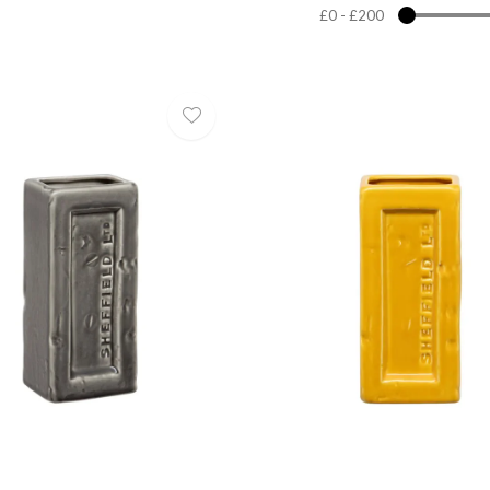
£0
-
£200