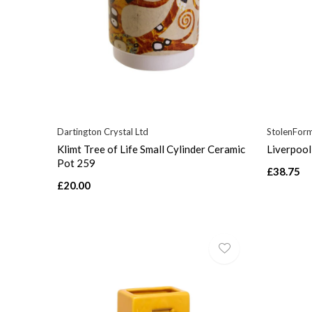
Dartington Crystal Ltd
StolenFor
Klimt Tree of Life Small Cylinder Ceramic
Liverpool
Pot 259
£38.75
£20.00