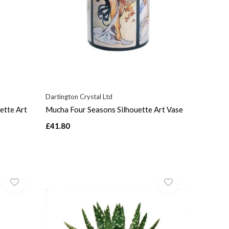
Dartington Crystal Ltd
ette Art
Mucha Four Seasons Silhouette Art Vase
£41.80