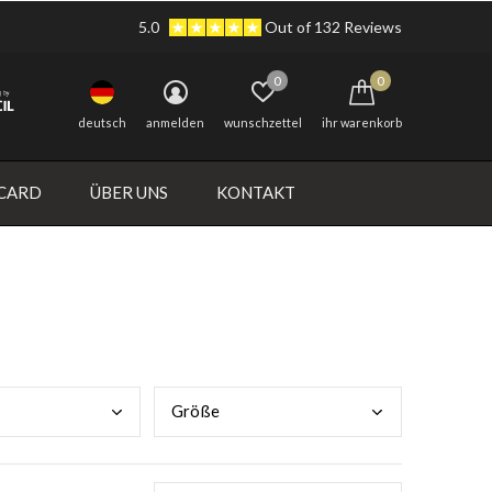
5.0
Out of 132 Reviews
0
0
deutsch
anmelden
wunschzettel
ihr warenkorb
 CARD
ÜBER UNS
KONTAKT
Größ
e