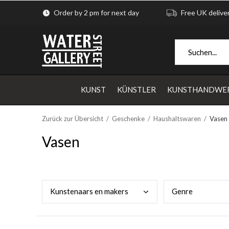
Order by 2 pm for next day
Free UK delive
KUNST
KÜNSTLER
KUNSTHANDWE
Zurück zur Übersicht
Geschenke
Haushaltswaren
Vasen
Vasen
Kuns
tenaars en makers
Genr
e