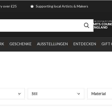
ry over £25
Supporting local Artists & Makers
RK
GESCHENKE
AUSSTELLUNGEN
ENTDECKEN
GIFT
Stil
Mate
rial