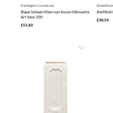
Dartington Crystal Ltd
StolenFor
Blaue Schwertlilien von Koson Silhouette
Sheffield
Art Vase 100
£38.50
£53.60