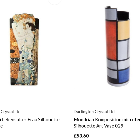
 Crystal Ltd
Dartington Crystal Ltd
i Lebensalter Frau Silhouette
Mondrian Komposition mit rote
se
Silhouette Art Vase 029
£53.60