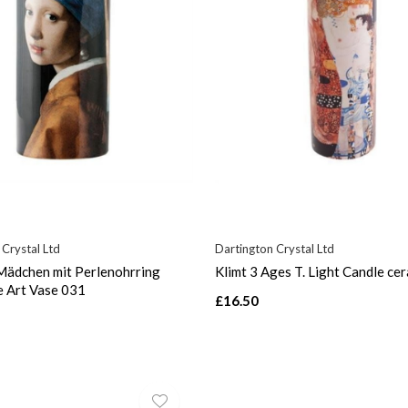
 Crystal Ltd
Dartington Crystal Ltd
Mädchen mit Perlenohrring
Klimt 3 Ages T. Light Candle ce
e Art Vase 031
£16.50