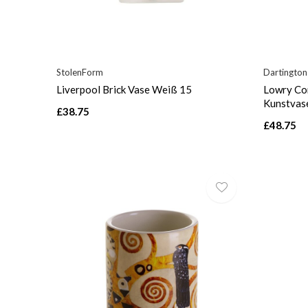
StolenForm
Dartington
Liverpool Brick Vase Weiß 15
Lowry Com
Kunstvas
£38.75
£48.75