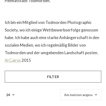
Heimatstadt Todmorden.
Ich bin ein Mitglied von Todmorden Photographic
Society, wo ich einige Wettbewerbserfolge genossen
$
habe. Ich habe auch eine starke Anhängerschaft in den
sozialen Medien, wo ich regelmäßig Bilder von
Todmorden und der umgebenden Landschaft posten.
Al Cairns
2015
FILTER