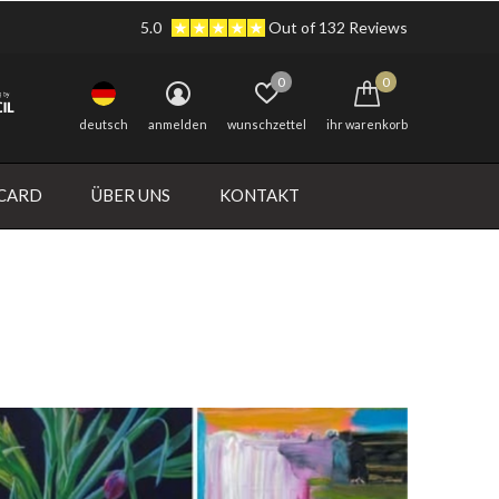
5.0
Out of 132 Reviews
0
0
deutsch
anmelden
wunschzettel
ihr warenkorb
 CARD
ÜBER UNS
KONTAKT