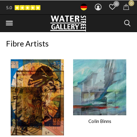
0
0
5.0
Fibre Artists
Colin Binns