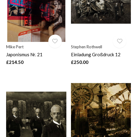
Mike Pert
Stephen Rothwell
Japonismus Nr. 21
Einladung Großdruck 12
£214.50
£250.00