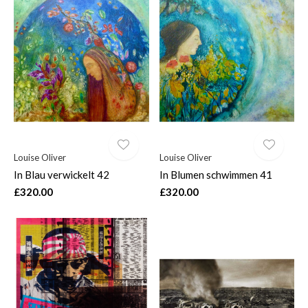
Louise Oliver
Louise Oliver
In Blau verwickelt 42
In Blumen schwimmen 41
£320.00
£320.00