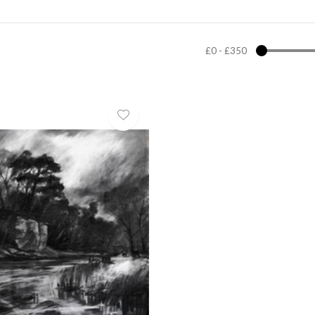
£0
-
£350