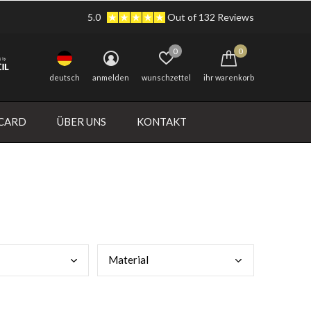
5.0
Out of 132 Reviews
0
0
deutsch
anmelden
wunschzettel
ihr warenkorb
 CARD
ÜBER UNS
KONTAKT
Mate
rial