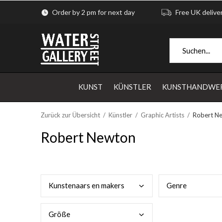
Order by 2 pm for next day
Free UK delive
KUNST
KÜNSTLER
KUNSTHANDWE
Zurück zur Übersicht
Künstler
Graphic Artists
Robert N
Robert Newton
Kuns
tenaars en makers
Genr
e
Größ
e