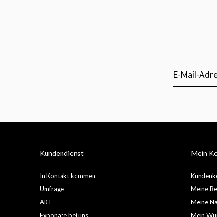
Kundendienst
Mein K
In Kontakt kommen
Kundenko
Umfrage
Meine Be
ART
Meine Nac
Exponate bei uns
Mein Wun