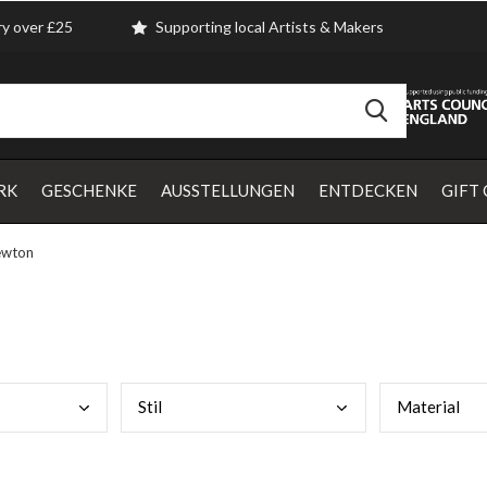
ry over £25
Supporting local Artists & Makers
RK
GESCHENKE
AUSSTELLUNGEN
ENTDECKEN
GIFT
ewton
Stil
Mate
rial