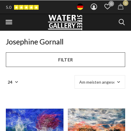
0
0
5.0
Josephine Gornall
FILTER