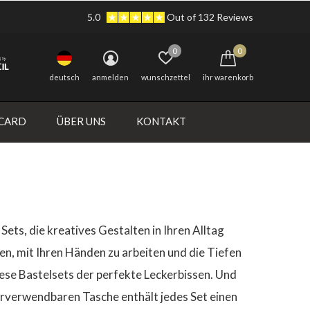
5.0
Out of 132 Reviews
0
0
deutsch
anmelden
wunschzettel
ihr warenkorb
 CARD
ÜBER UNS
KONTAKT
Sets, die kreatives Gestalten in Ihren Alltag
en, mit Ihren Händen zu arbeiten und die Tiefen
iese Bastelsets der perfekte Leckerbissen. Und
derverwendbaren Tasche enthält jedes Set einen