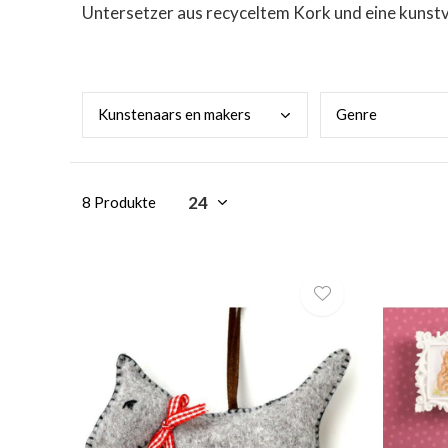
Untersetzer aus recyceltem Kork und eine kunstv
Kuns
tenaars en makers
Genr
e
8 Produkte