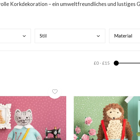
olle Korkdekoration – ein umweltfreundliches und lustiges 
Stil
Mate
rial
£0
-
£15