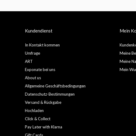
Kundendienst
Mein K
In Kontakt kommen
Kundenko
Umfrage
Meine Be
ART
Meine Nac
Exponate bei uns
Mein Wun
About us
Allgemeine Geschäftsbedingungen
Datenschutz-Bestimmungen
Versand & Rückgabe
Hochladen
Click & Collect
Pay Later with Klarna
Gift Cards