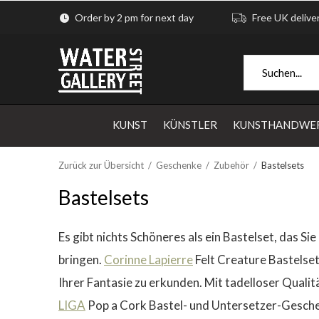
Order by 2 pm for next day
Free UK delive
KUNST
KÜNSTLER
KUNSTHANDWE
Zurück zur Übersicht
Geschenke
Zubehör
Bastelsets
Bastelsets
Es gibt nichts Schöneres als ein Bastelset, das Si
bringen.
Corinne Lapierre
Felt Creature Bastelset
Ihrer Fantasie zu erkunden. Mit tadelloser Quali
LIGA
Pop a Cork Bastel- und Untersetzer-Geschenk