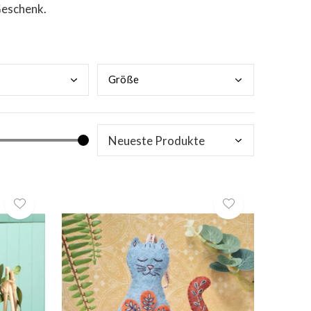
Geschenk.
Größ
e