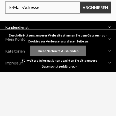
ABONNIEREN
Kundendienst
Durch die Nutzung unserer Webseite stimmen Sie dem Gebrauch von
Mein Konto
Cookies zur Verbesserung dieser Seite zu.
Kategorien
Diese Nachricht Ausblenden
Für weitere Informationen beachten Sie bitte unsere
Impressum
Datenschutzerklärung. »
CALL US
EMAIL US
CHAT WITH US
VISIT US