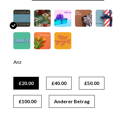
$
Anz
£20.00
£40.00
£50.00
£100.00
Anderer Betrag