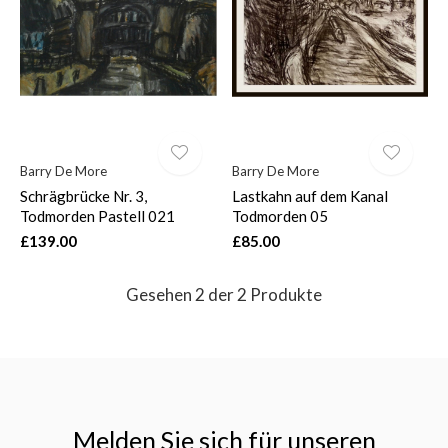
$
Barry De More
Barry De More
Schrägbrücke Nr. 3,
Lastkahn auf dem Kanal
Todmorden Pastell 021
Todmorden 05
£139.00
£85.00
Gesehen 2 der 2 Produkte
Melden Sie sich für unseren