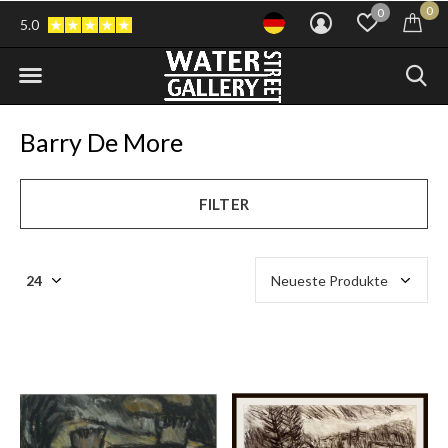
0
0
5.0
Barry De More
FILTER