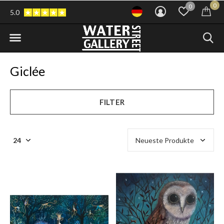
0
0
5.0
Giclée
FILTER