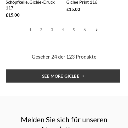
Schöpfkelle, Giclée-Druck
Giclee Print 116
117
£15.00
£15.00
1
2
3
4
5
6
Gesehen 24 der 123 Produkte
SEE MORE GICLÉE
Melden Sie sich für unseren