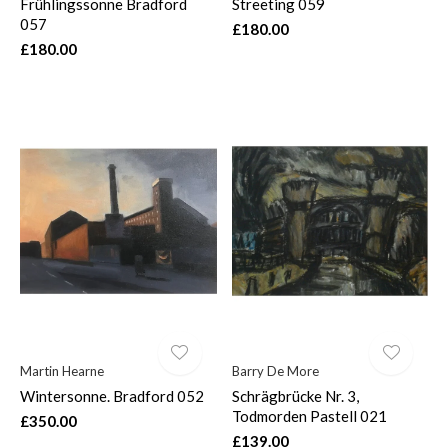
Frühlingssonne Bradford
Streeting 059
057
£180.00
£180.00
Martin Hearne
Barry De More
Wintersonne. Bradford 052
Schrägbrücke Nr. 3,
Todmorden Pastell 021
£350.00
£139.00