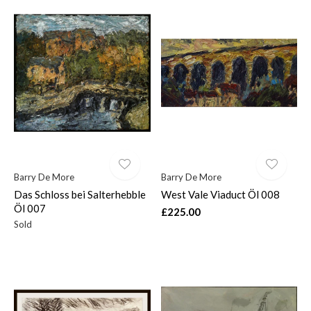
Barry De More
Barry De More
Das Schloss bei Salterhebble
West Vale Viaduct Öl 008
Öl 007
£225.00
Sold