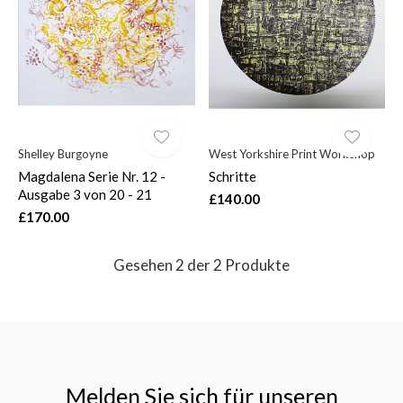
$
Shelley Burgoyne
West Yorkshire Print Workshop
Magdalena Serie Nr. 12 -
Schritte
Ausgabe 3 von 20 - 21
£140.00
£170.00
Gesehen 2 der 2 Produkte
Melden Sie sich für unseren