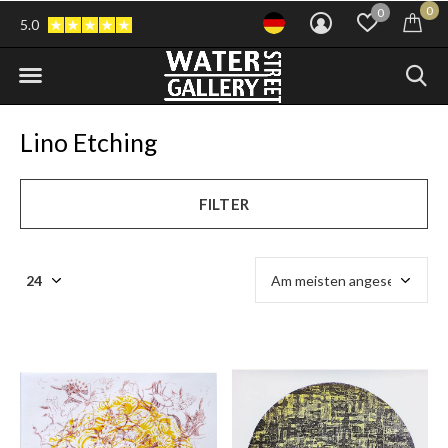
0
0
5.0
Lino Etching
FILTER