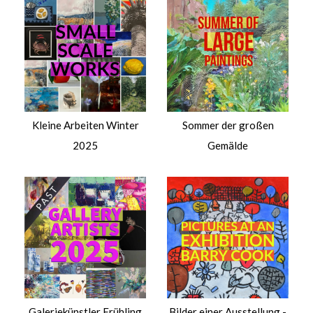
$
Kleine Arbeiten Winter
Sommer der großen
2025
Gemälde
Galeriekünstler Frühling
Bilder einer Ausstellung -