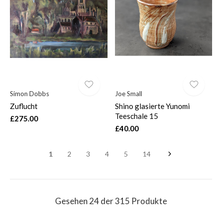
Simon Dobbs
Joe Small
Zuflucht
Shino glasierte Yunomi
Teeschale 15
£275.00
£40.00
1
2
3
4
5
14
Gesehen 24 der 315 Produkte