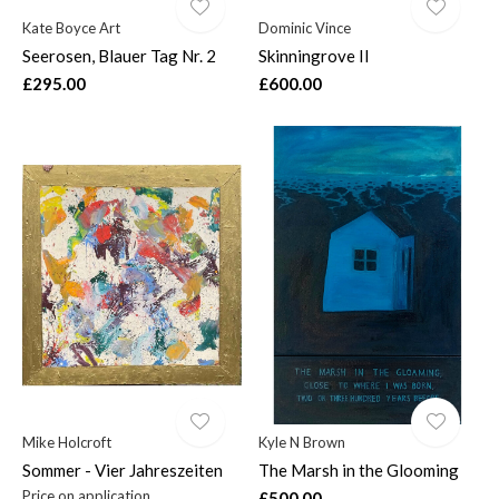
Kate Boyce Art
Dominic Vince
Seerosen, Blauer Tag Nr. 2
Skinningrove II
£295.00
£600.00
Mike Holcroft
Kyle N Brown
Sommer - Vier Jahreszeiten
The Marsh in the Glooming
Price on application
£500.00