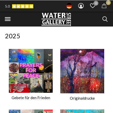
0
0
5.0
2025
Gebete für den Frieden
Originaldrucke