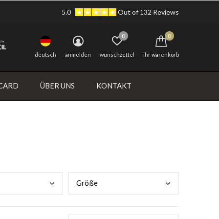
5.0
Out of 132 Reviews
0
0
deutsch
anmelden
wunschzettel
ihr warenkorb
 CARD
ÜBER UNS
KONTAKT
Größ
e