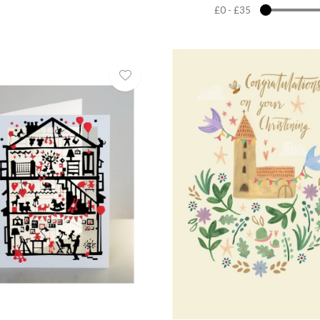
£0
-
£35