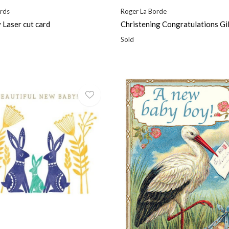
rds
Roger La Borde
Laser cut card
Christening Congratulations Gi
Sold