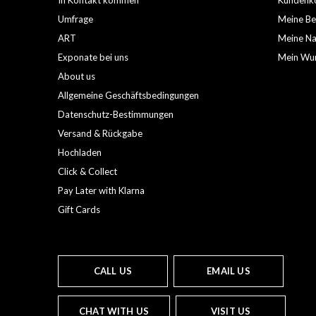
In Kontakt kommen
Kundenko
Umfrage
Meine Be
ART
Meine Nac
Exponate bei uns
Mein Wun
About us
Allgemeine Geschäftsbedingungen
Datenschutz-Bestimmungen
Versand & Rückgabe
Hochladen
Click & Collect
Pay Later with Klarna
Gift Cards
CALL US
EMAIL US
CHAT WITH US
VISIT US