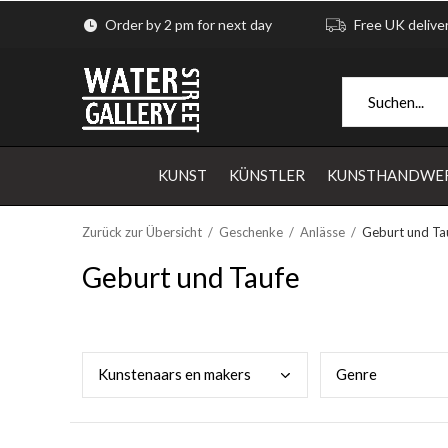
Order by 2 pm for next day
Free UK delive
KUNST
KÜNSTLER
KUNSTHANDWE
Zurück zur Übersicht
Geschenke
Anlässe
Geburt und Ta
Geburt und Taufe
Kuns
tenaars en makers
Genr
e