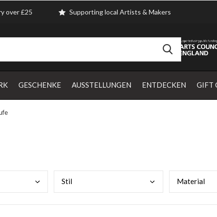
ry over £25
Supporting local Artists & Makers
RK
GESCHENKE
AUSSTELLUNGEN
ENTDECKEN
GIFT
ufe
Stil
Mate
rial