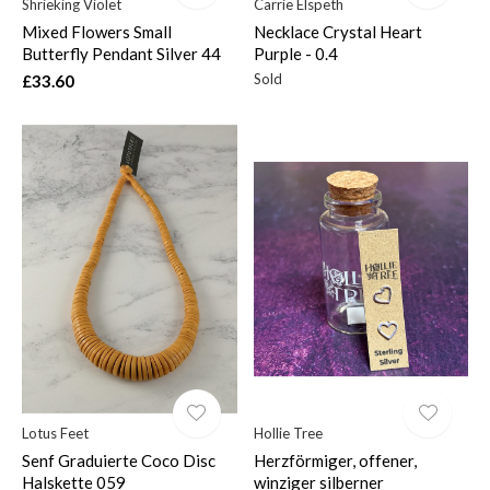
Shrieking Violet
Carrie Elspeth
Mixed Flowers Small
Necklace Crystal Heart
Butterfly Pendant Silver 44
Purple - 0.4
Sold
£33.60
Lotus Feet
Hollie Tree
Senf Graduierte Coco Disc
Herzförmiger, offener,
Halskette 059
winziger silberner