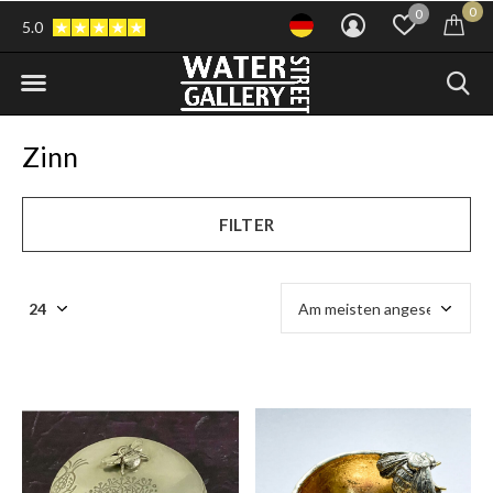
0
0
5.0
Zinn
FILTER