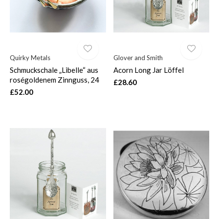
Quirky Metals
Glover and Smith
Schmuckschale „Libelle“ aus
Acorn Long Jar Löffel
roségoldenem Zinnguss, 24
£28.60
£52.00