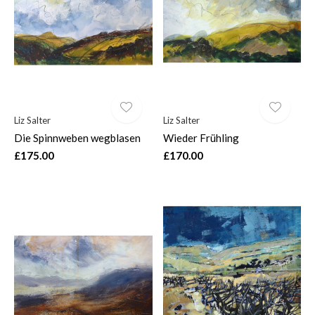
$
Liz Salter
Liz Salter
Die Spinnweben wegblasen
Wieder Frühling
£175.00
£170.00