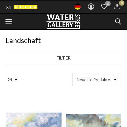
0
0
5.0
Landschaft
FILTER