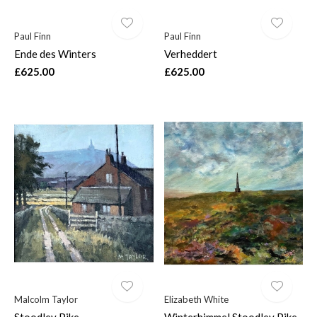
Paul Finn
Paul Finn
Ende des Winters
Verheddert
£625.00
£625.00
Malcolm Taylor
Elizabeth White
Stoodley Pike
Winterhimmel Stoodley Pike