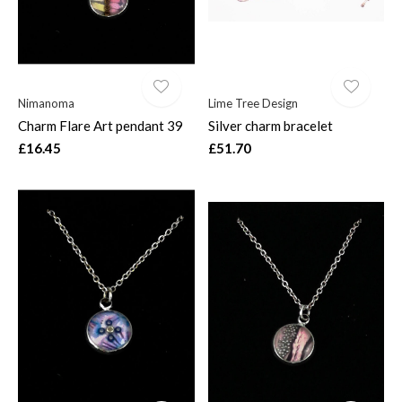
Nimanoma
Lime Tree Design
Charm Flare Art pendant 39
Silver charm bracelet
£16.45
£51.70