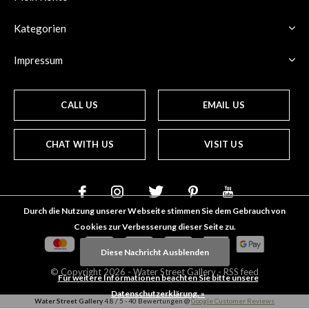
Kategorien
Impressum
CALL US
EMAIL US
CHAT WITH US
VISIT US
Durch die Nutzung unserer Webseite stimmen Sie dem Gebrauch von
Cookies zur Verbesserung dieser Seite zu.
Diese Nachricht Ausblenden
© Copyright
2026
- Water Street
Gallery
-
RSS feed
Für weitere Informationen beachten Sie bitte unsere
Datenschutzerklärung. »
Water Street Gallery
4.8
/
5
-
40
Bewertungen @
Google Customer Reviews