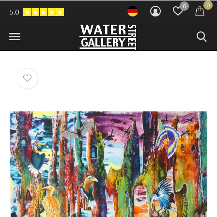
0
0
5.0