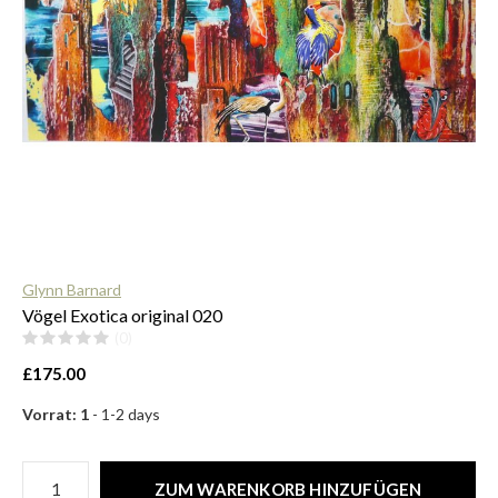
$
Glynn Barnard
Vögel Exotica original 020
(0)
£175.00
Vorrat: 1
- 1-2 days
ZUM WARENKORB HINZUFÜGEN