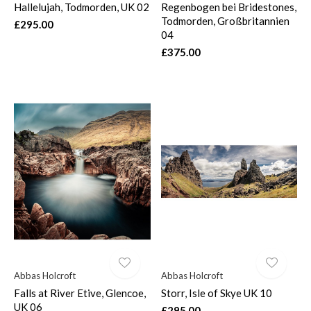
Hallelujah, Todmorden, UK 02
Regenbogen bei Bridestones,
Todmorden, Großbritannien
£295.00
04
£375.00
Abbas Holcroft
Abbas Holcroft
Falls at River Etive, Glencoe,
Storr, Isle of Skye UK 10
UK 06
£295.00