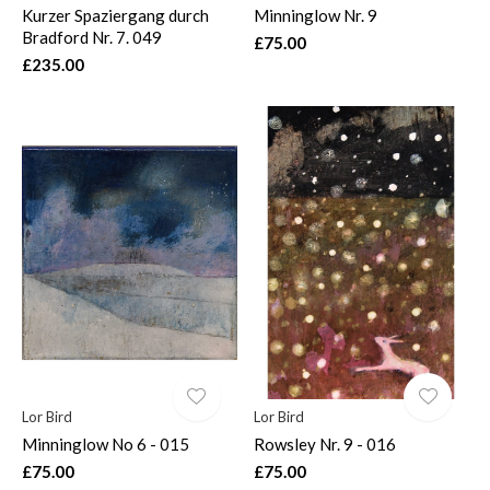
Kurzer Spaziergang durch
Minninglow Nr. 9
Bradford Nr. 7. 049
£75.00
£235.00
Lor Bird
Lor Bird
Minninglow No 6 - 015
Rowsley Nr. 9 - 016
£75.00
£75.00