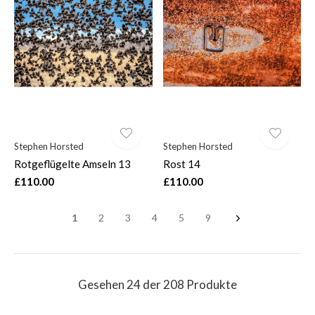
Stephen Horsted
Stephen Horsted
Rotgeflügelte Amseln 13
Rost 14
£110.00
£110.00
1
2
3
4
5
9
Gesehen 24 der 208 Produkte