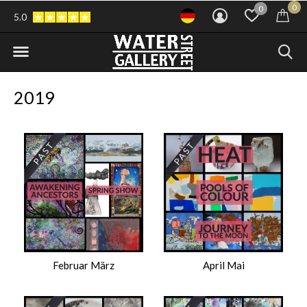
0
0
5.0
2019
Februar März
April Mai