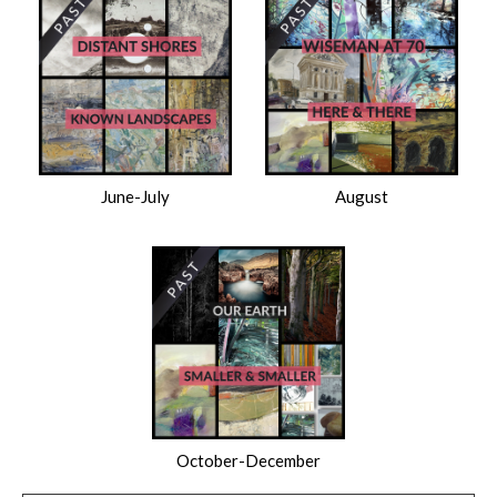
$
June-July
August
October-December