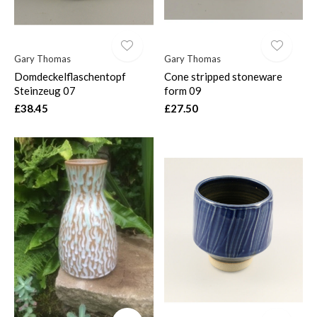
Gary Thomas
Gary Thomas
Domdeckelflaschentopf
Cone stripped stoneware
Steinzeug 07
form 09
£38.45
£27.50