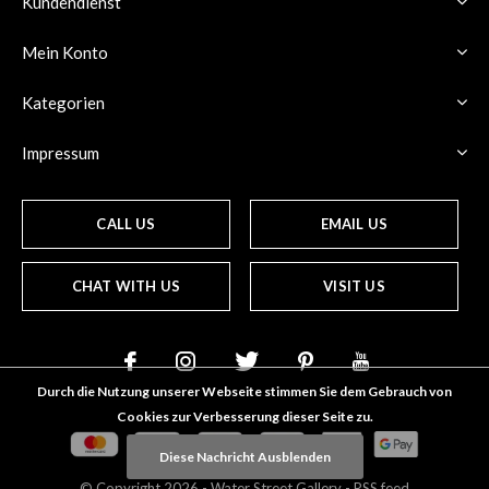
Kundendienst
Mein Konto
Kategorien
Impressum
CALL US
EMAIL US
CHAT WITH US
VISIT US
Durch die Nutzung unserer Webseite stimmen Sie dem Gebrauch von
Cookies zur Verbesserung dieser Seite zu.
Diese Nachricht Ausblenden
© Copyright
2026
- Water Street
Gallery
-
RSS feed