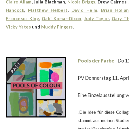
Claire Allam
, Julia Blackman,
Nicola Briggs
, Drew Cairnes,
Hancock
,
Matthew Helbert
,
David Helm
,
Brian Holla
Francesca King
,
Gabi Komar-Dixon
,
Judy Taylor
,
Gary T
Vicky Yates
und
Muddy Fingers
.
$
Pools der Farbe
|
Do 11
PV Donnerstag 11. Apri
Eine Einzelausstellung 
„Die Idee für diese Coll
stammt aus meinen Studien
bunter Kieselsteine, Musch