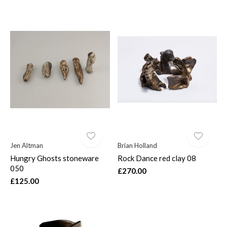
Jen Altman
Brian Holland
Hungry Ghosts stoneware
Rock Dance red clay 08
050
£270.00
£125.00