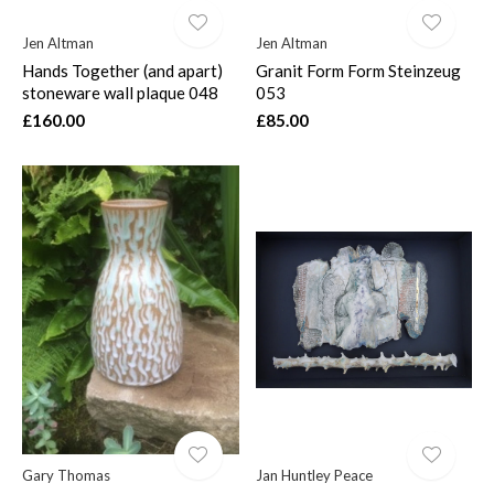
Jen Altman
Jen Altman
Hands Together (and apart)
Granit Form Form Steinzeug
stoneware wall plaque 048
053
£160.00
£85.00
Gary Thomas
Jan Huntley Peace