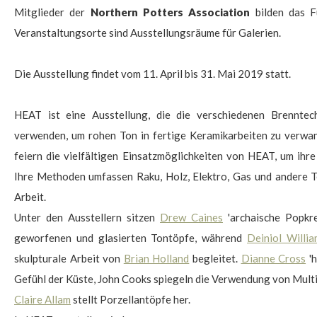
Mitglieder der
Northern Potters Association
bilden das F
Veranstaltungsorte sind Ausstellungsräume für Galerien.
Die Ausstellung findet vom 11. April bis 31. Mai 2019 statt.
$
HEAT ist eine Ausstellung, die die verschiedenen Brenntech
verwenden, um rohen Ton in fertige Keramikarbeiten zu verwan
feiern die vielfältigen Einsatzmöglichkeiten von HEAT, um ihre 
Ihre Methoden umfassen Raku, Holz, Elektro, Gas und andere T
Arbeit.
Unter den Ausstellern sitzen
Drew Caines
'archaische Popkr
geworfenen und glasierten Tontöpfe, während
Deiniol Willia
skulpturale Arbeit von
Brian Holland
begleitet.
Dianne Cross
'h
Gefühl der Küste, John Cooks spiegeln die Verwendung von Mult
Claire Allam
stellt Porzellantöpfe her.