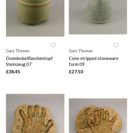
Gary Thomas
Gary Thomas
Domdeckelflaschentopf
Cone stripped stoneware
Steinzeug 07
form 09
£38.45
£27.50