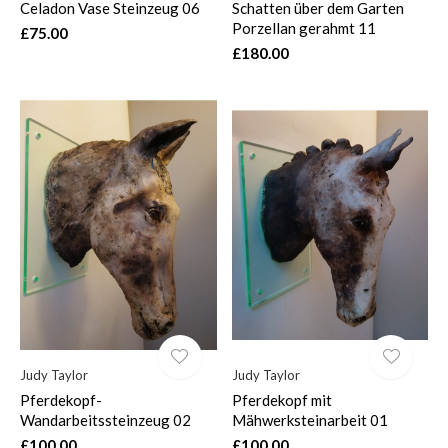
Celadon Vase Steinzeug 06
Schatten über dem Garten
Porzellan gerahmt 11
£75.00
£180.00
Judy Taylor
Judy Taylor
Pferdekopf-
Pferdekopf mit
Wandarbeitssteinzeug 02
Mähwerksteinarbeit 01
£100.00
£100.00