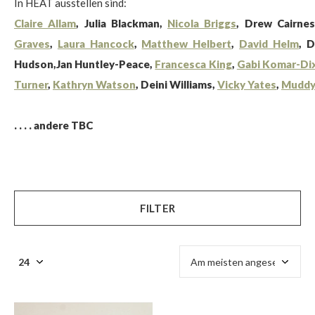
In HEAT ausstellen sind:
Claire Allam
, Julia Blackman,
Nicola Briggs
, Drew Cairne
Graves
,
Laura Hancock
,
Matthew Helbert
,
David Helm
, 
Hudson,
Jan Huntley-Peace,
Francesca King
,
Gabi Komar-Di
Turner
,
Kathryn Watson
, Deini Williams,
Vicky Yates
,
Muddy
. . . . andere TBC
FILTER