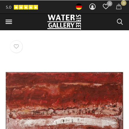
0
0
5.0