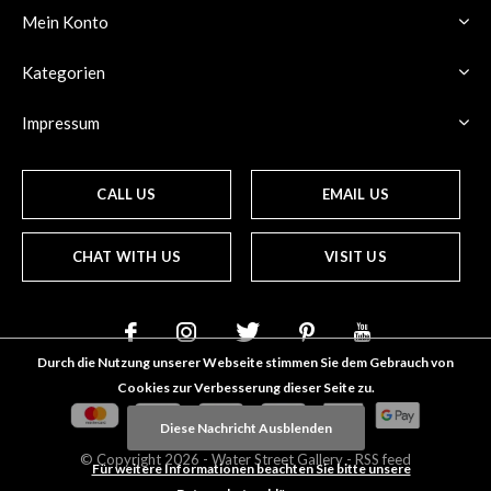
Mein Konto
Kategorien
Impressum
CALL US
EMAIL US
CHAT WITH US
VISIT US
Durch die Nutzung unserer Webseite stimmen Sie dem Gebrauch von
Cookies zur Verbesserung dieser Seite zu.
Diese Nachricht Ausblenden
© Copyright
2026
- Water Street
Gallery
-
RSS feed
Für weitere Informationen beachten Sie bitte unsere