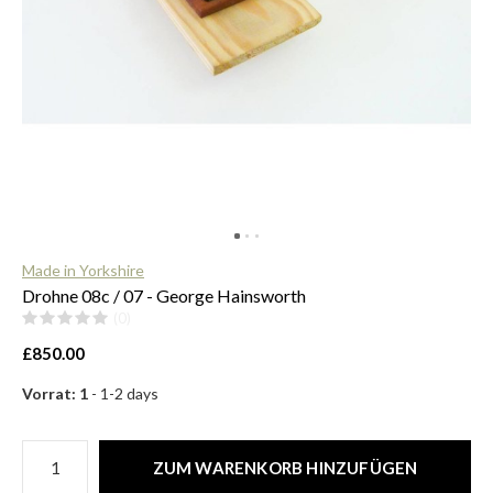
$
Made in Yorkshire
Drohne 08c / 07 - George Hainsworth
(0)
£850.00
Vorrat: 1
- 1-2 days
ZUM WARENKORB HINZUFÜGEN