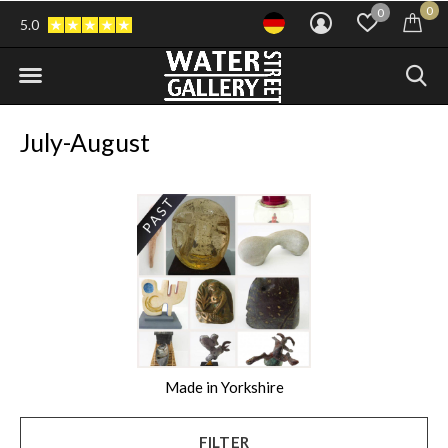
0
0
5.0
July-August
Made in Yorkshire
FILTER