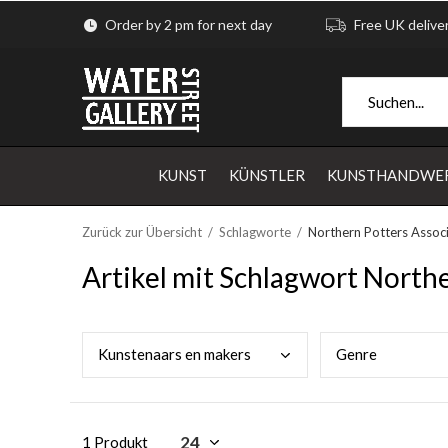
Order by 2 pm for next day
Free UK delive
KUNST
KÜNSTLER
KUNSTHANDWE
Zurück zur Übersicht
Schlagworte
Northern Potters Assoc
Artikel mit Schlagwort North
Kuns
tenaars en makers
Genr
e
1 Produkt