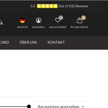
5.0
Out of 132 Reviews
0
0
deutsch
anmelden
wunschzettel
ihr warenkorb
 CARD
ÜBER UNS
KONTAKT