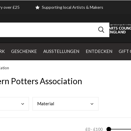
ry over £25
Supporting local Artists & Makers
RK
GESCHENKE
AUSSTELLUNGEN
ENTDECKEN
GIFT
iation
ern Potters Association
Mate
rial
£0
-
£100