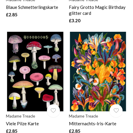
Blaue Schmetterlingskarte
Fairy Grotto Magic Birthday
glitter card
£2.85
£3.20
Madame Treacle
Madame Treacle
Viele Pilze Karte
Mitternachts-Iris-Karte
£2.85
£2.85