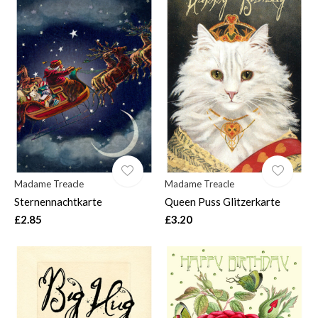
Madame Treacle
Madame Treacle
Sternennachtkarte
Queen Puss Glitzerkarte
£2.85
£3.20