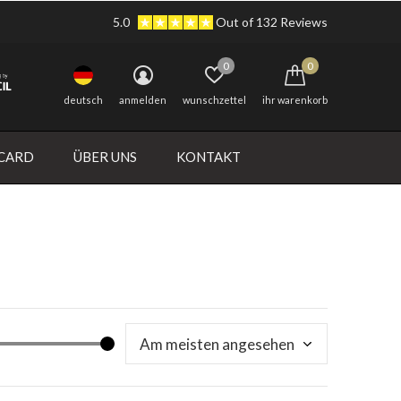
5.0
Out of 132 Reviews
0
0
deutsch
anmelden
wunschzettel
ihr warenkorb
 CARD
ÜBER UNS
KONTAKT