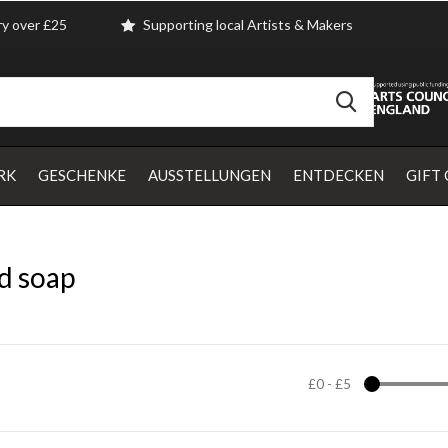
ry over £25
Supporting local Artists & Makers
RK
GESCHENKE
AUSSTELLUNGEN
ENTDECKEN
GIFT
d soap
£0
-
£5