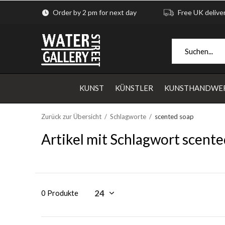
Order by 2 pm for next day
Free UK delive
KUNST
KÜNSTLER
KUNSTHANDWE
Zurück zur Übersicht
Schlagworte
scented soap
Artikel mit Schlagwort scente
0 Produkte