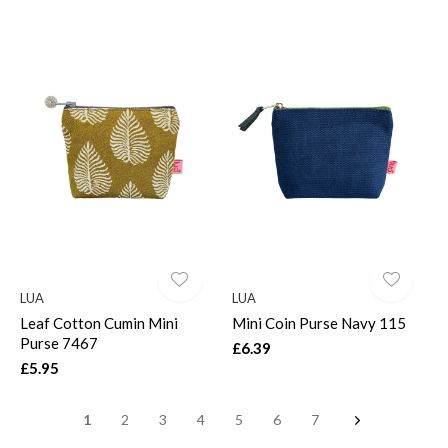
LUA
LUA
Leaf Cotton Cumin Mini
Mini Coin Purse Navy 115
Purse 7467
£6.39
£5.95
1
2
3
4
5
6
7