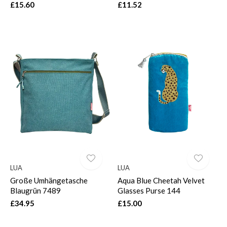
£15.60
£11.52
LUA
LUA
Große Umhängetasche
Aqua Blue Cheetah Velvet
Blaugrün 7489
Glasses Purse 144
£34.95
£15.00