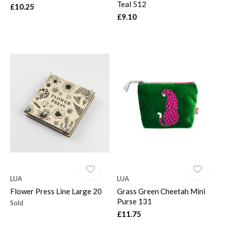
Teal 512
£10.25
£9.10
LUA
LUA
Flower Press Line Large 20
Grass Green Cheetah Mini
Purse 131
Sold
£11.75