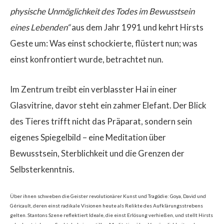
physische Unmöglichkeit des Todes im Bewusstsein
eines Lebenden“
aus dem Jahr 1991 und kehrt Hirsts
Geste um: Was einst schockierte, flüstert nun; was
einst konfrontiert wurde, betrachtet nun.
Im Zentrum treibt ein verblasster Hai in einer
Glasvitrine, davor steht ein zahmer Elefant. Der Blick
des Tieres trifft nicht das Präparat, sondern sein
eigenes Spiegelbild – eine Meditation über
Bewusstsein, Sterblichkeit und die Grenzen der
Selbsterkenntnis.
Über ihnen schweben die Geister revolutionärer Kunst und Tragödie: Goya, David und
Géricault, deren einst radikale Visionen heute als Relikte des Aufklärungsstrebens
gelten. Stantons Szene reflektiert Ideale, die einst Erlösung verhießen, und stellt Hirsts