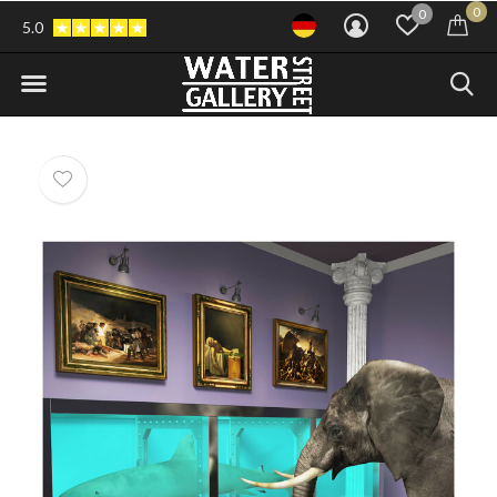
0
0
5.0