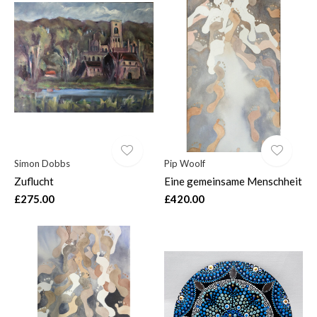
Simon Dobbs
Pip Woolf
Zuflucht
Eine gemeinsame Menschheit
£275.00
£420.00