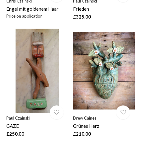
Chris Czainski
Paul Czainski
Engel mit goldenem Haar
Frieden
Price on application
£325.00
Paul Czainski
Drew Caines
GAZE
Grünes Herz
£250.00
£210.00