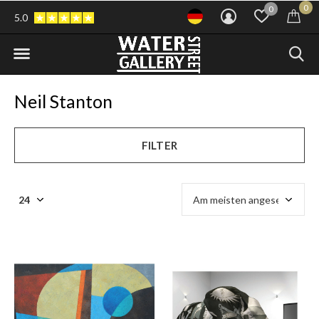
0
0
5.0
Neil Stanton
FILTER