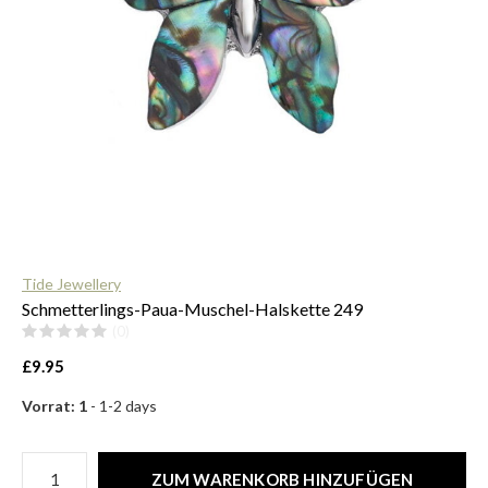
$
Tide Jewellery
Schmetterlings-Paua-Muschel-Halskette 249
(0)
£9.95
Vorrat: 1
- 1-2 days
ZUM WARENKORB HINZUFÜGEN