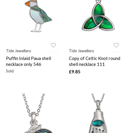
$
Tide Jewellery
Tide Jewellery
Puffin Inlaid Paua shell
Copy of Celtic Knot round
necklace only 546
shell necklace 111
Sold
£9.85