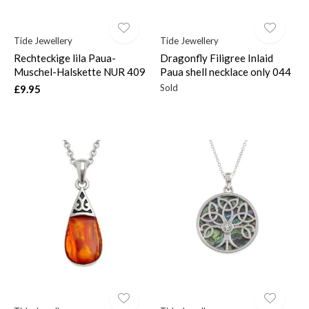
Tide Jewellery
Tide Jewellery
Rechteckige lila Paua-
Dragonfly Filigree Inlaid
Muschel-Halskette NUR 409
Paua shell necklace only 044
Sold
£9.95