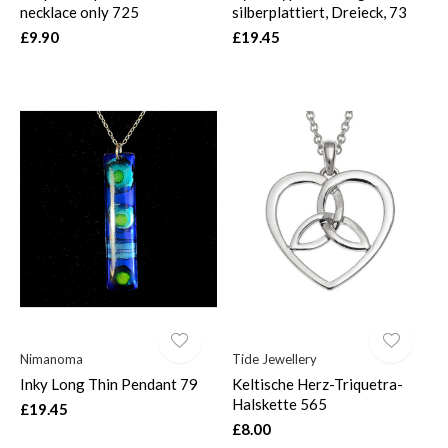
necklace only 725
silberplattiert, Dreieck, 73
£9.90
£19.45
Nimanoma
Tide Jewellery
Inky Long Thin Pendant 79
Keltische Herz-Triquetra-
Halskette 565
£19.45
£8.00