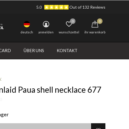
5.0
Out of 132 Reviews
0
0
deutsch
anmelden
wunschzettel
ihr warenkorb
 CARD
ÜBER UNS
KONTAKT
y
Inlaid Paua shell necklace 677
0)
ager