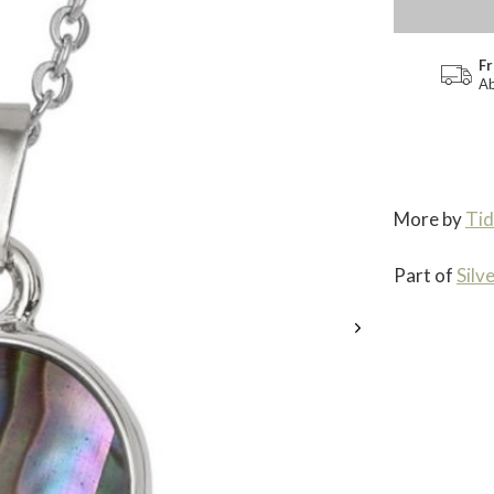
Fr
Ab
More by
Tid
Part of
Silv