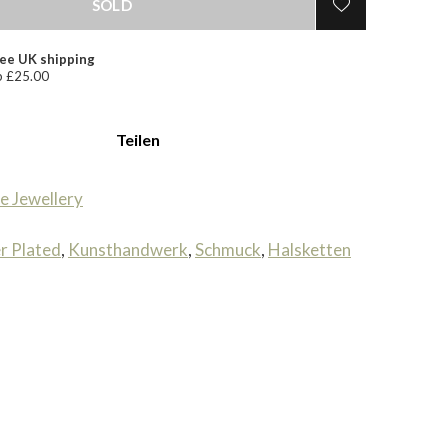
SOLD
ee UK shipping
 £25.00
Teilen
e Jewellery
er Plated
,
Kunsthandwerk
,
Schmuck
,
Halsketten