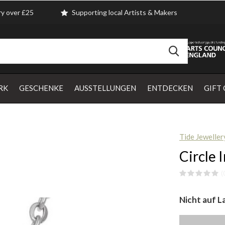
ry over £25
Supporting local Artists & Makers
RK
GESCHENKE
AUSSTELLUNGEN
ENTDECKEN
GIFT
Tide Jeweller
Circle 
(
Nicht auf L