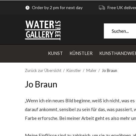
Order by 2 pm for next day
Free UK delive
KUNST
KÜNSTLER
KUNSTHANDWE
Zurück zur Übersicht
Künstler
Maler
Jo Braun
Jo Braun
„Wenn ich ein neues Bild beginne, weiß ich nicht, was es
darauf ankommt, sensibel zu sein für das, was passiert,
Farbe erforsche. Bei meiner Arbeit geht es also mehr um
Meine Einflüsse sind zu zahlreich, um sie zu erwähnen, 