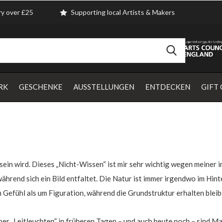
ry over £25
Supporting local Artists & Makers
RK
GESCHENKE
AUSSTELLUNGEN
ENTDECKEN
GIFT
 sein wird. Dieses „Nicht-Wissen“ ist mir sehr wichtig wegen meiner i
 während sich ein Bild entfaltet. Die Natur ist immer irgendwo im Hi
 Gefühl als um Figuration, während die Grundstruktur erhalten bleibt
aber „Leitleuchten“ in früheren Tagen – und auch heute noch – sind M