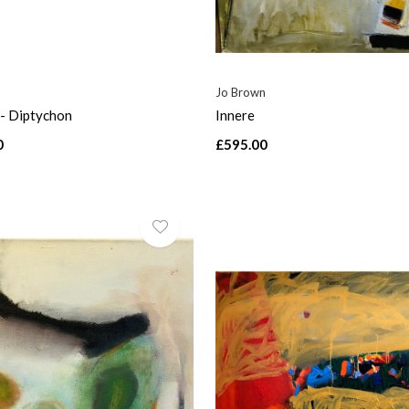
Jo Brown
- Diptychon
Innere
0
£595.00