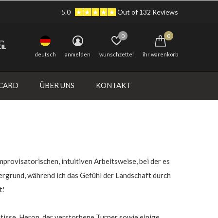
5.0
Out of 132 Reviews
0
0
deutsch
anmelden
wunschzettel
ihr warenkorb
 CARD
ÜBER UNS
KONTAKT
mprovisatorischen, intuitiven Arbeitsweise, bei der es
ntergrund, während ich das Gefühl der Landschaft durch
.'
atisse, Heron, der verstorbene Turner sowie einige