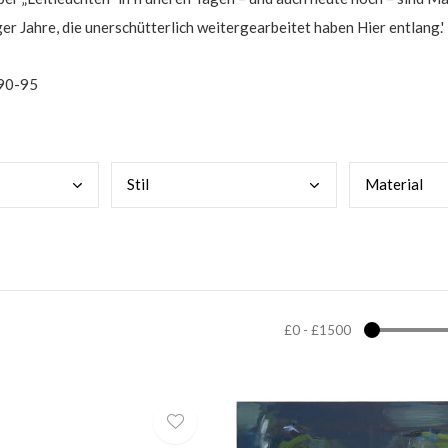
er Jahre, die unerschütterlich weitergearbeitet haben Hier entlang.'
990-95
Stil
Mate
rial
£0
-
£1500