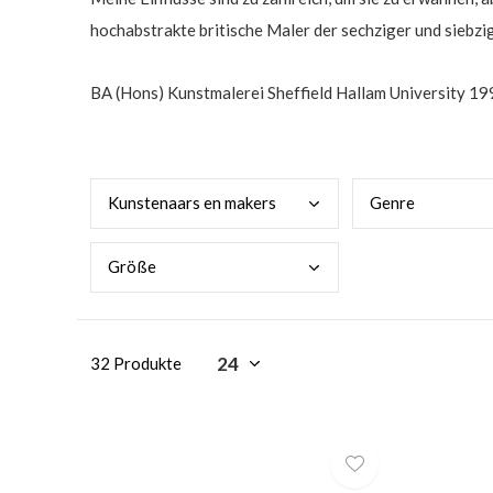
hochabstrakte britische Maler der sechziger und siebzig
BA (Hons) Kunstmalerei Sheffield Hallam University 1
Kuns
tenaars en makers
Genr
e
Größ
e
32 Produkte