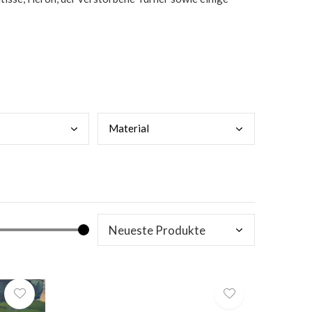
Mate
rial